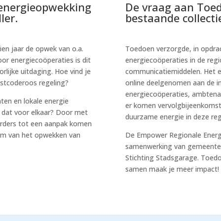
nergieopwekking
De vraag aan Toe
ler.
bestaande collecti
en jaar de opwek van o.a.
Toedoen verzorgde, in opdrac
oor energiecoöperaties is dit
energiecoöperaties in de reg
rlijke uitdaging. Hoe vind je
communicatiemiddelen. Het e
ostcoderoos regeling?
online deelgenomen aan de in
energiecoöperaties, ambtenar
en en lokale energie
er komen vervolgbijeenkomst
je dat voor elkaar? Door met
duurzame energie in deze reg
rders tot een aanpak komen
dom van het opwekken van
De Empower Regionale Energie
samenwerking van gemeente 
Stichting Stadsgarage. Toedo
samen maak je meer impact!