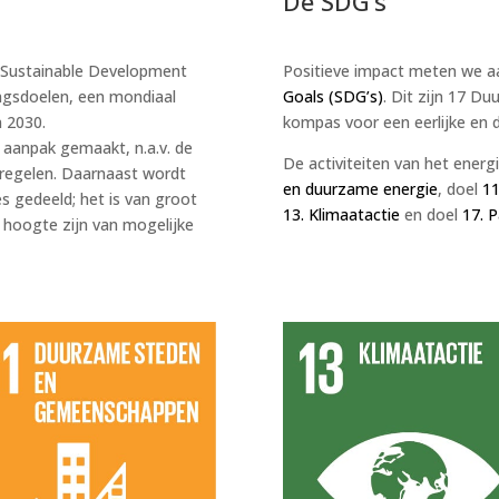
De SDG’s
 Sustainable Development
Positieve impact meten we a
ingsdoelen, een mondiaal
Goals (SDG’s)
. Dit zijn 17 D
n 2030.
kompas voor een eerlijke en 
e aanpak gemaakt, n.a.v. de
De activiteiten van het energ
e regelen. Daarnaast wordt
en duurzame energie
, doel
11
es gedeeld; het is van groot
13. Klimaatactie
en doel
17. 
 hoogte zijn van mogelijke