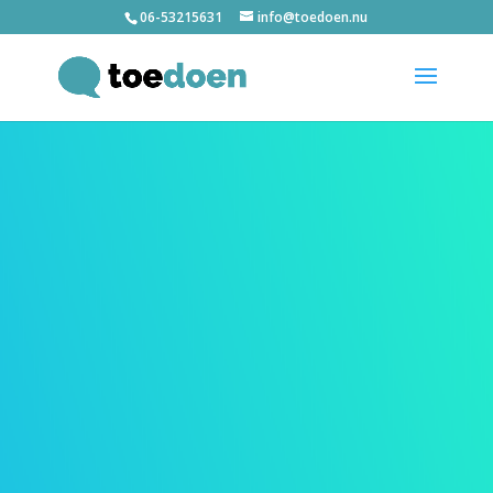
06-53215631
info@toedoen.nu
duurzame