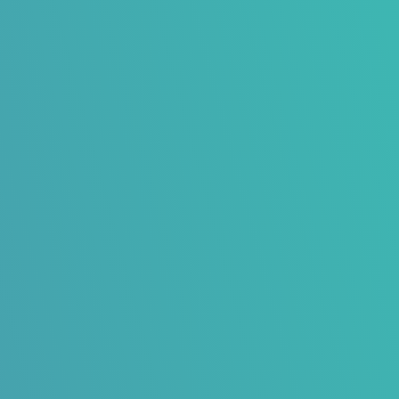

Nieuwsbrief
Inclusief importeren klantenbestand, ontwerp
nieuwsbrief, content, beeld, rapportage en
terugkoppeling.

Voorbeeldverhaal
Bijzondere mensen, voorlopers en pioniers.
Deze positieve voorbeeldverhalen tekenen