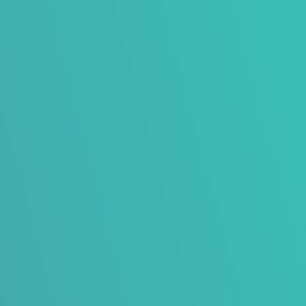

(Online) evenement
Online evenement, communicatieproces van
uitnodiging, landingspagina, registratie en
opvolging in een nieuwsbrief of
nieuwsbericht.

Expositie
Informatieve, visueel aantrekkelijke