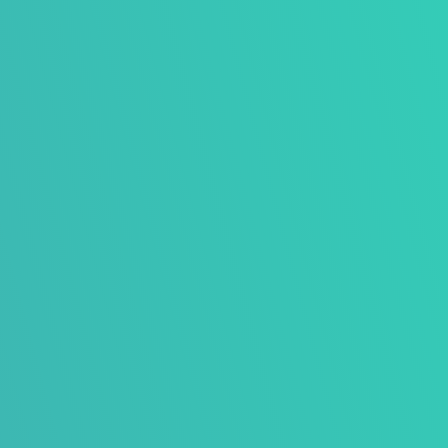
b
Brochure
Duurzaam drukwerk inclusief tekst en beeld,
coördinatie drukkerij en bezorging op locatie.
