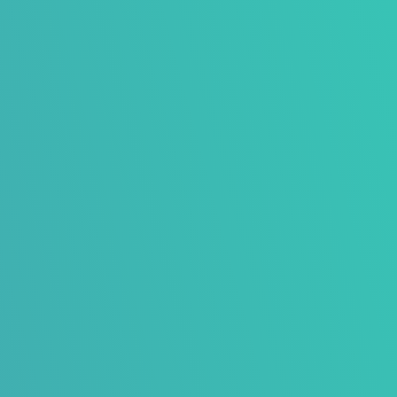
I
Animatie
Animatie van circa 1-3 minuten inclusief
storyboard, voice-over en ondertiteling en
geluidseffecten.