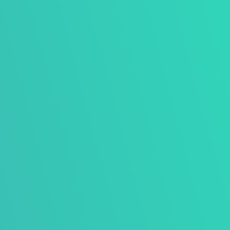
Structurele
communicatiepartner
We helpen je structureel met jouw
communicatie van A tot Z. Van website tot
nieuwsbrief. Wij zijn jouw communicatie
team.
v
Communicatieadvies
We denken, werken en schrijven met je mee
voor jouw evenementen, programma’s en
het aangaan van duurzame samenwerkingen