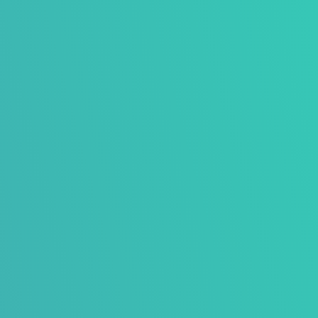
Presentatie
Visuele presentatie in huisstijl en in
PowerPoint of PDF inclusief illustraties,
iconen en beeldmateriaal.

Responsive website
Gebruiksvriendelijke website (smartphone,
tablet en laptop) met ontwerp, content en
realisatie.