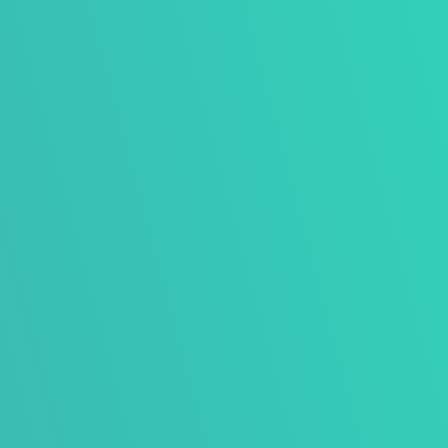
met stakeholders.

Energietransitie: Duurzame
wijkaanpak &
bewonerscommunicatie
Maatwerk wijkinventarisatie met kengetallen
van de woningvoorraad en leefstijlprofiel in
de wijk. Met opvolgend de
communicatieaanpak en de
communicatiemiddelen voor bijvoorbeeld
bewonersbijeenkomsten