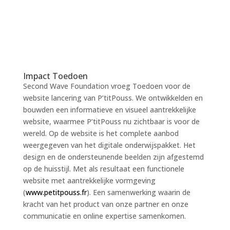
Gebruiksvriendelijke website (smartphone,
tablet en laptop) met ontwerp, content en
realisatie.
Impact Toedoen
Second Wave Foundation vroeg Toedoen voor de
website lancering van P’titPouss. We ontwikkelden en
bouwden een informatieve en visueel aantrekkelijke
website, waarmee P’titPouss nu zichtbaar is voor de
wereld. Op de website is het complete aanbod
weergegeven van het digitale onderwijspakket. Het
design en de ondersteunende beelden zijn afgestemd
op de huisstijl. Met als resultaat een functionele
website met aantrekkelijke vormgeving
(
www.petitpouss.fr
). Een samenwerking waarin de
kracht van het product van onze partner en onze
communicatie en online expertise samenkomen.