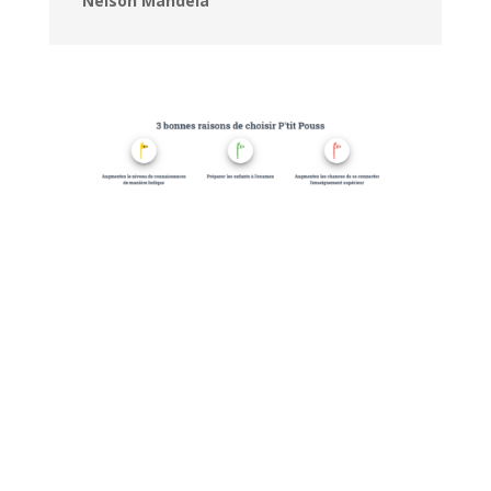
Nelson Mandela

Responsive website