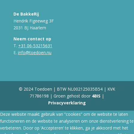
De BakkeRij
Hendrik Figeeweg 3F
2031 BJ Haarlem
Neem contact op
T.
+31 06-53215631
E.
info@toedoen.nu
© 2024 Toedoen | BTW NL002125035B54 | KVK
71786198 | Groen gehost door
4BIS
|
Privacyverklaring
Deze website maakt gebruik van “cookies” om de website te laten
functioneren en de website te analyseren om onze dienstverlening te
verbeteren. Door op ‘Accepteren’ te klikken, ga je akkoord met het