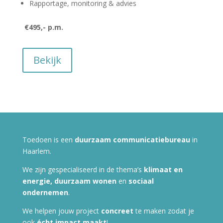
Rapportage, monitoring & advies
€495,- p.m.
Bekijk
Toedoen is een
duurzaam
communicatiebureau
in
Haarlem.
We zijn gespecialiseerd in de thema’s
klimaat en
energie, duurzaam wonen
en
sociaal
ondernemen
.
We helpen jouw project
concreet
te maken zodat je
ook
écht impact
maakt
!