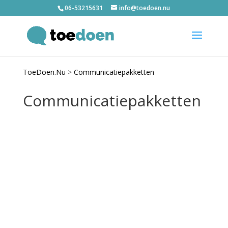
06-53215631
info@toedoen.nu
ToeDoen.Nu
>
Communicatiepakketten
Communicatiepakketten